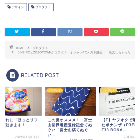
デザイン
プロダクト
HOME
プロダクト
JINS PCとZOZOTOWNがコラボ！ オシャレPCメガネ誕生！ 注文しちゃった
RELATED POST
ダクト
プロダクト
プロダクト
の疲れに「ほっとリフ
この夏オススメ！ 富士
【F】ヤフオクで落
」が効きます！
山世界遺産登録記念てぬ
たボナンザ（FREIT
ぐい「富士山縞てぬぐ
F33 BONA...
い...
2015年11月14日
2013年4