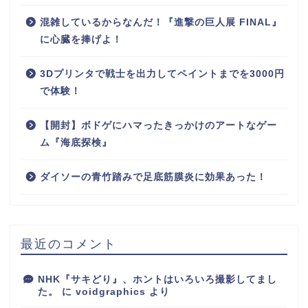
混雑しているからなんだ！『進撃の巨人展 FINAL』
に心臓を捧げよ！
3Dプリンタで戦士を出力してペイントまでを3000円
で体験！
【開封】ボドゲにハマったきっかけのアートなゲー
ム『海底探検』
ダイソーの青竹踏みで足底筋膜炎に効果あった！
最近のコメント
NHK『サキどり』、ホントはいろいろ撮影してまし
た。
に
voidgraphics
より