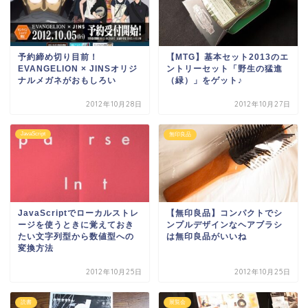
予約締め切り目前！
【MTG】基本セット2013のエ
EVANGELION × JINSオリジ
ントリーセット「野生の猛進
ナルメガネがおもしろい
（緑）」をゲット♪
2012年10月28日
2012年10月27日
JavaScript
無印良品
JavaScriptでローカルストレ
【無印良品】コンパクトでシ
ージを使うときに覚えておき
ンプルデザインなヘアブラシ
たい文字列型から数値型への
は無印良品がいいね
変換方法
2012年10月25日
2012年10月25日
読書
展覧会