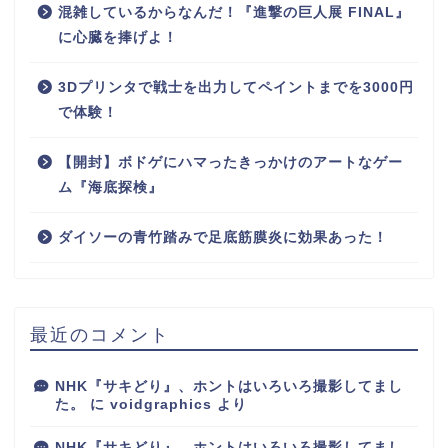
混雑しているからなんだ！『進撃の巨人展 FINAL』
に心臓を捧げよ！
3Dプリンタで戦士を出力してペイントまでを3000円
で体験！
【開封】ボドゲにハマったきっかけのアートなゲー
ム『海底探検』
ダイソーの青竹踏みで足底筋膜炎に効果あった！
最近のコメント
NHK『サキどり』、ホントはいろいろ撮影してまし
た。
に
voidgraphics
より
NHK『サキどり』、ホントはいろいろ撮影してまし