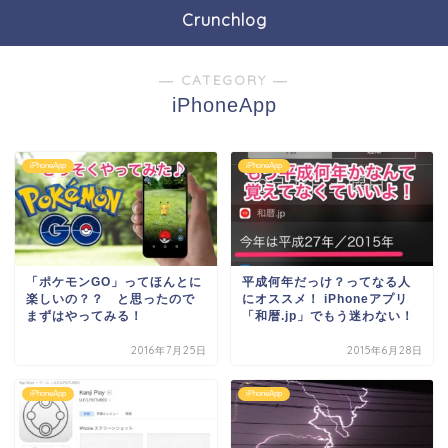
Crunchlog
― CATEGORY ―
iPhoneApp
iPhoneApp
iPhoneApp
「ポケモンGO」ってほんとに
平成何年だっけ？ってなる人
楽しいの？？ と思ったので
にオススメ！ iPhoneアプリ
まずはやってみる！
「和暦.jp」でもう迷わない！
2016年7月25日
2015年6月28日
iPhoneApp
iPhoneApp