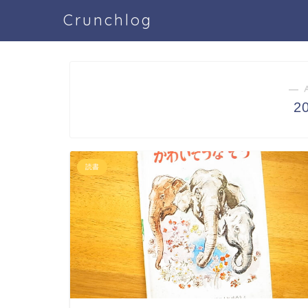
Crunchlog
― 
2
読書