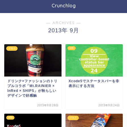
Crunchlog
― ARCHIVES ―
2013年 9月
iOS
グルメ
ドリンク×ファッションのトリ
Xcode5でステータスバーを非
プルコラボ「Mt.RAINIER ×
表示にする方法
InRed × SHIPS」が秋らしい
デザインで好感触
2013年9月28日
2013年9月24日
iOS
グルメ