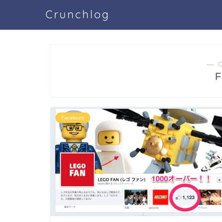
Crunchlog
― 
F
Facebook