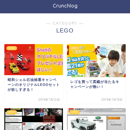
Crunchlog
― CATEGORY ―
LEGO
LEGO
LEGO
昭和シェル石油抽選キャンペ
レゴを買って図鑑が当たるキ
ーンのオリジナルLEGOセット
ャンペーンが熱い！
が欲しすぎる！
2015年7月12日
2013年7月15日
LEGO
LEGO