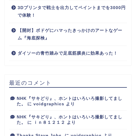
3Dプリンタで戦士を出力してペイントまでを3000円
で体験！
【開封】ボドゲにハマったきっかけのアートなゲー
ム『海底探検』
ダイソーの青竹踏みで足底筋膜炎に効果あった！
最近のコメント
NHK『サキどり』、ホントはいろいろ撮影してまし
た。
に
voidgraphics
より
NHK『サキどり』、ホントはいろいろ撮影してまし
た。
に
ｉｎ８１２１２
より
Thanks,Stave Jobs.
に
voidgraphics
より