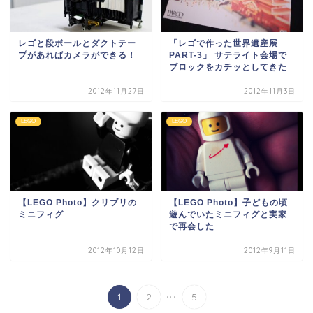
レゴと段ボールとダクトテー
「レゴで作った世界遺産展
プがあればカメラができる！
PART-3」 サテライト会場で
ブロックをカチッとしてきた
2012年11月27日
2012年11月3日
LEGO
LEGO
【LEGO Photo】クリブリの
【LEGO Photo】子どもの頃
ミニフィグ
遊んでいたミニフィグと実家
で再会した
2012年10月12日
2012年9月11日
...
1
2
5