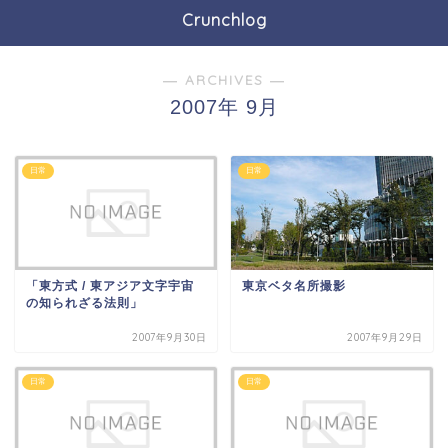
Crunchlog
― ARCHIVES ―
2007年 9月
日常
日常
「東方式 / 東アジア文字宇宙
東京ベタ名所撮影
の知られざる法則」
2007年9月30日
2007年9月29日
日常
日常