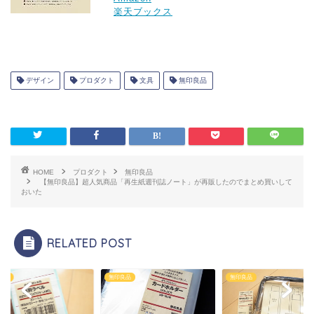
楽天ブックス
デザイン
プロダクト
文具
無印良品
HOME
プロダクト
無印良品
【無印良品】超人気商品「再生紙週刊誌ノート」が再販したのでまとめ買いして
おいた
RELATED POST
良品
無印良品
無印良品