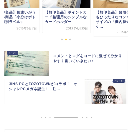
無印良品】気遣いがう
【無印良品】ポイントカ
【無印良品】普段使
しい商品「小分けボト
ード整理用のシンプルな
もぴったりなコンパ
用識別ラベル」
カードホルダー
サイズの「機内持込
ケ...
2016年6月7日
2013年4月30日
2016年5
コメントとログをコードに混ぜて分かり
やすく書いていきたい♪
JINS PCとZOZOTOWNがコラボ！ オ
シャレPCメガネ誕生！ 注...