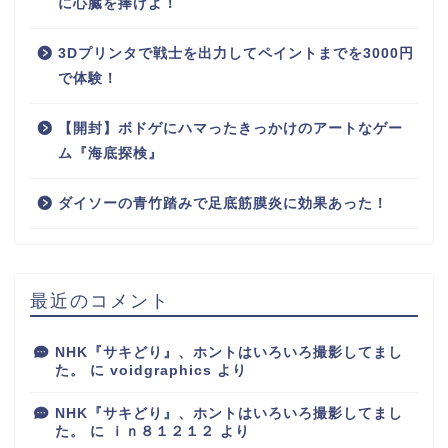
に心臓を捧げよ！
3Dプリンタで戦士を出力してペイントまでを3000円
で体験！
【開封】ボドゲにハマったきっかけのアートなゲー
ム『海底探検』
ダイソーの青竹踏みで足底筋膜炎に効果あった！
最近のコメント
NHK『サキどり』、ホントはいろいろ撮影してまし
た。
に
voidgraphics
より
NHK『サキどり』、ホントはいろいろ撮影してまし
た。
に
ｉｎ８１２１２
より