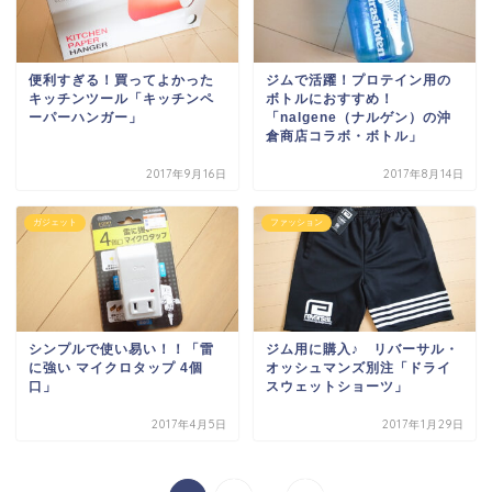
便利すぎる！買ってよかった
ジムで活躍！プロテイン用の
キッチンツール「キッチンペ
ボトルにおすすめ！
ーパーハンガー」
「nalgene（ナルゲン）の沖
倉商店コラボ・ボトル」
2017年9月16日
2017年8月14日
ガジェット
ファッション
シンプルで使い易い！！「雷
ジム用に購入♪ リバーサル・
に強い マイクロタップ 4個
オッシュマンズ別注「ドライ
口」
スウェットショーツ」
2017年4月5日
2017年1月29日
...