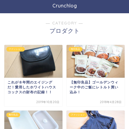
Crunchlog
― CATEGORY ―
プロダクト
ファッション
無印良品
これが８年間のエイジング
【無印良品】ゴールデンウィ
だ！愛用したホワイトハウス
ーク中のご飯にレトルト買い
コックスの財布の記録！！
込み！
2019年10月20日
2018年4月28日
無印良品
ファッション