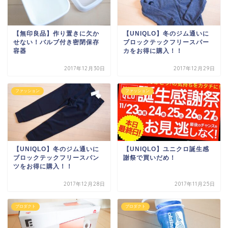
【無印良品】作り置きに欠か
【UNIQLO】冬のジム通いに
せない！バルブ付き密閉保存
ブロックテックフリースパー
容器
カをお得に購入！！
2017年12月30日
2017年12月29日
ファッション
ファッション
【UNIQLO】冬のジム通いに
【UNIQLO】ユニクロ誕生感
ブロックテックフリースパン
謝祭で買いだめ！
ツをお得に購入！！
2017年12月28日
2017年11月25日
プロダクト
プロダクト