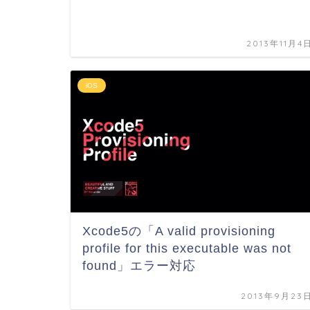
2013年11月4
iOS
Xcode5の「A valid provisioning
profile for this executable was not
found」エラー対応
2013年9月23