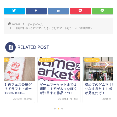
HOME
ボードゲーム
【開封】ボドゲにハマったきっかけのアートなゲーム『海底探検』
RELATED POST
ドゲーム
ボードゲーム
ボードゲーム
ームマーケットまで１
初めてのゲムマ！資金足
【開封】肉フェス公
間！！初ゲムマなぼく
りなすぎた！！ボドゲ沼
ーム！？ドラフト・
注目する作品７つ！
が見えたぞ！
カー『100% BEE...
2018年11月18日
2018年11月29日
2019年1