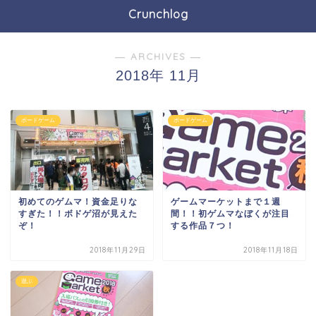
Crunchlog
― ARCHIVES ―
2018年 11月
ボードゲーム
ボードゲーム
初めてのゲムマ！資金足りな
ゲームマーケットまで１週
すぎた！！ボドゲ沼が見えた
間！！初ゲムマなぼくが注目
ぞ！
する作品７つ！
2018年11月29日
2018年11月18日
遊ぶ