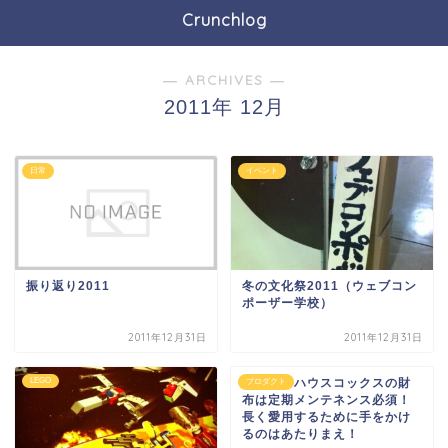
Crunchlog
― ARCHIVES ―
2011年 12月
日常
イベント
振り返り2011
冬の文化祭2011（ウェブコン
ポーザー学校）
2011年12月31日
2011年12月31日
LEGO
ホワイトハウスコックスの財
プロダクト
布は定期メンテネンス必須！
長く愛用するために手をかけ
るのはあたりまえ！