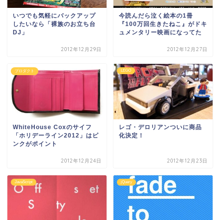
いつでも気軽にバックアップ
今読んだら泣く絵本の1冊
したいなら「裸族のお立ち台
『100万回生きたねこ』がドキ
DJ」
ュメンタリー映画になってた
2012年12月29日
2012年12月27日
LEGO
プロダクト
WhiteHouse Coxのサイフ
レゴ・デロリアンついに商品
「ホリデーライン2012」はピ
化決定！
ンクがポイント
2012年12月24日
2012年12月23日
JavaScript
jQuery