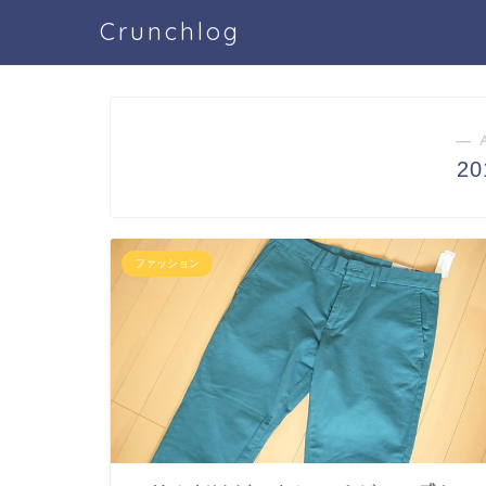
Crunchlog
― 
2
ファッション