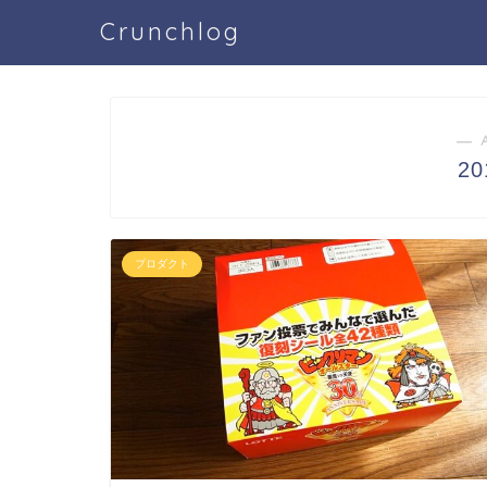
Crunchlog
― 
2
プロダクト