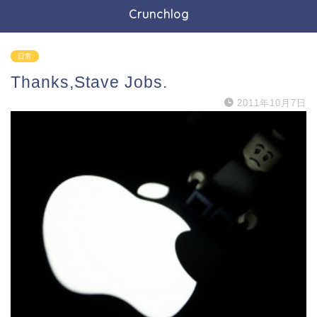
Crunchlog
日常
Thanks,Stave Jobs.
2011年10月7日