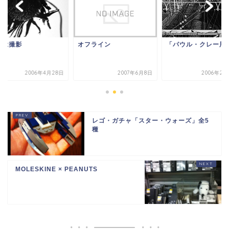
日は撮影
オフライン
「パウル・クレー展
2006年4月28日
2007年6月8日
2006年2月
レゴ・ガチャ「スター・ウォーズ」全5
種
MOLESKINE × PEANUTS