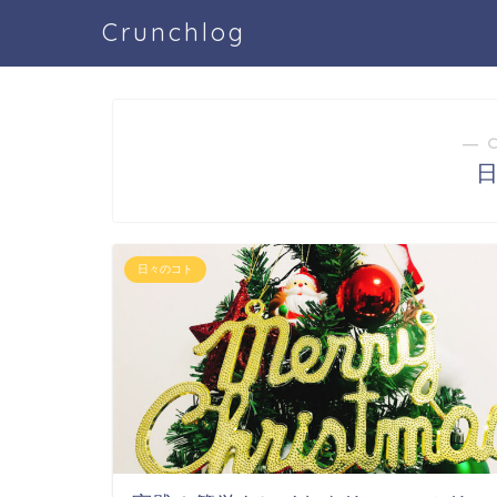
Crunchlog
― 
日々のコト