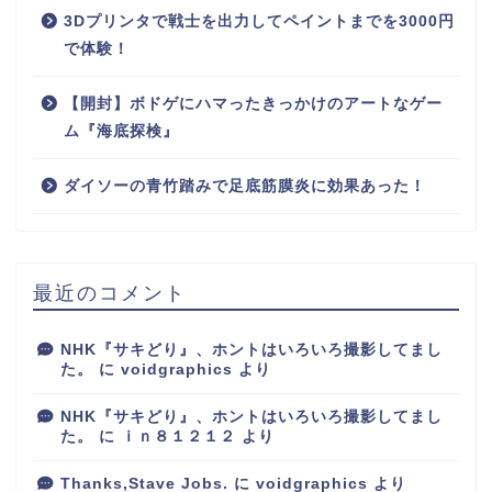
3Dプリンタで戦士を出力してペイントまでを3000円
で体験！
【開封】ボドゲにハマったきっかけのアートなゲー
ム『海底探検』
ダイソーの青竹踏みで足底筋膜炎に効果あった！
最近のコメント
NHK『サキどり』、ホントはいろいろ撮影してまし
た。
に
voidgraphics
より
NHK『サキどり』、ホントはいろいろ撮影してまし
た。
に
ｉｎ８１２１２
より
Thanks,Stave Jobs.
に
voidgraphics
より