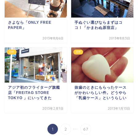
さよなら「ONLY FREE
手ぬぐい選びならまずはコ
PAPER」
コ！「かまわぬ原宿店」
2013年8月6日
2013年8月3日
日常
日常
アジア初のフライターグ旗艦
抜歯のときにもらったケース
店「FREITAG STORE
がかわいらしい件。どうやら
TOKYO 」にいってきた
「乳歯ケース」というらしい
2013年2月1日
2013年1月13日
...
1
2
67