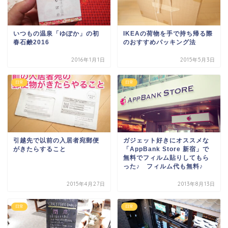
いつもの温泉「ゆぽか」の初
IKEAの荷物を手で持ち帰る際
春石鹸2016
のおすすめパッキング法
2016年1月1日
2015年5月3日
日常
日常
引越先で以前の入居者宛郵便
ガジェット好きにオススメな
がきたらすること
「AppBank Store 新宿」で
無料でフィルム貼りしてもら
った♪ フィルム代も無料♪
2015年4月27日
2013年8月13日
日常
日常