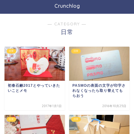
Crunchlog
― CATEGORY ―
日常
日常
日常
初春石鹸2017とやっていきた
PASMOの表面の文字が印字さ
いことメモ
れなくなったら取り替えても
らおう
2017年1月1日
2016年10月25日
日常
日常