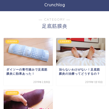
Crunchlog
― CATEGORY ―
足底筋膜炎
足底筋膜炎
足底筋膜炎
ダイソーの青竹踏みで足底筋
治らないわけがない！足底筋
膜炎に効果あった！
膜炎の治療ってどうするの？
2019年2月8日
2019年1月10日
足底筋膜炎