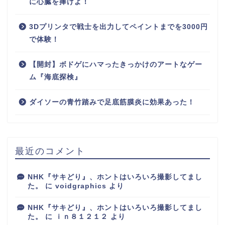
に心臓を捧げよ！
3Dプリンタで戦士を出力してペイントまでを3000円
で体験！
【開封】ボドゲにハマったきっかけのアートなゲー
ム『海底探検』
ダイソーの青竹踏みで足底筋膜炎に効果あった！
最近のコメント
NHK『サキどり』、ホントはいろいろ撮影してまし
た。
に
voidgraphics
より
NHK『サキどり』、ホントはいろいろ撮影してまし
た。
に
ｉｎ８１２１２
より