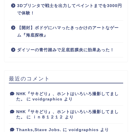
3Dプリンタで戦士を出力してペイントまでを3000円
で体験！
【開封】ボドゲにハマったきっかけのアートなゲー
ム『海底探検』
ダイソーの青竹踏みで足底筋膜炎に効果あった！
最近のコメント
NHK『サキどり』、ホントはいろいろ撮影してまし
た。
に
voidgraphics
より
NHK『サキどり』、ホントはいろいろ撮影してまし
た。
に
ｉｎ８１２１２
より
Thanks,Stave Jobs.
に
voidgraphics
より