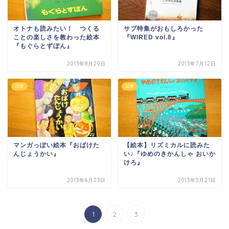
オトナも読みたい！ つくる
サブ特集がおもしろかった
ことの楽しさを教わった絵本
『WIRED vol.8』
『もぐらとずぼん』
2013年8月20日
2013年7月12日
読書
読書
マンガっぽい絵本『おばけた
【絵本】リズミカルに読みた
んじょうかい』
い♪『ゆめのきかんしゃ おいか
けろ』
2013年6月23日
2013年5月21日
1
2
3