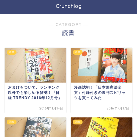
Crunchlog
― CATEGORY ―
読書
読書
読書
おまけもついて、ランキング
漫画誌初！「日本国憲法全
以外でも楽しめる雑誌！『日
文」付録付きの週刊スピリッ
経 TRENDY 2016年12月号』
ツを買ってみた
2016年11月14日
2016年7月17日
読書
読書