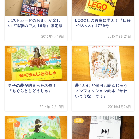
ポストカードのおまけが楽し
LEGO社の再生に学ぶ！『日経
い『進撃の巨人 19巻』限定版
ビジネス』1779号
2016年4月19日
2015年2月21日
読書
読書
男子の夢が詰まった名作！
悲しいけど何回も読んじゃう
『もぐらとじどうしゃ』
ノンフィクション絵本『かわ
いそうな ぞう』
2014年12月15日
2014年1月26日
読書
読書