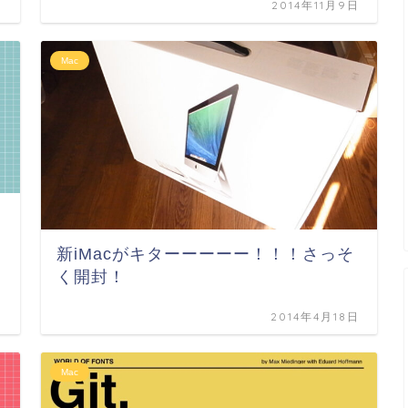
日
2014年11月9日
Mac
き
新iMacがキターーーーー！！！さっそ
く開封！
日
2014年4月18日
Mac