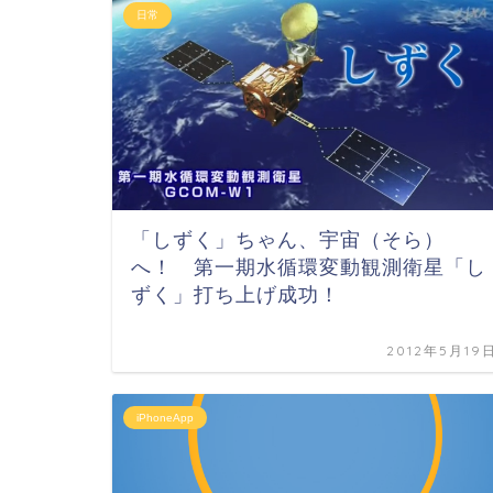
日常
「しずく」ちゃん、宇宙（そら）
へ！ 第一期水循環変動観測衛星「し
ずく」打ち上げ成功！
2012年5月19
iPhoneApp