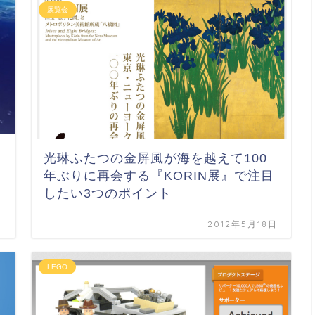
展覧会
光琳ふたつの金屏風が海を越えて100
年ぶりに再会する『KORIN展』で注目
したい3つのポイント
日
2012年5月18日
LEGO