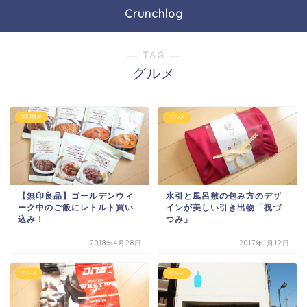
Crunchlog
― TAG ―
グルメ
無印良品
グルメ
【無印良品】ゴールデンウィ
水引と風呂敷の包み方のデザ
ーク中のご飯にレトルト買い
インが美しい引き出物「祝づ
込み！
つみ」
2018年4月28日
2017年1月12日
グルメ
グルメ