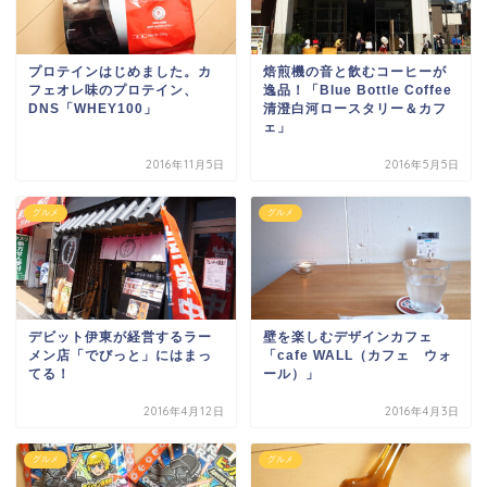
プロテインはじめました。カ
焙煎機の音と飲むコーヒーが
フェオレ味のプロテイン、
逸品！「Blue Bottle Coffee
DNS「WHEY100」
清澄白河ロースタリー＆カフ
ェ」
2016年11月5日
2016年5月5日
グルメ
グルメ
デビット伊東が経営するラー
壁を楽しむデザインカフェ
メン店「でびっと」にはまっ
「cafe WALL（カフェ ウォ
てる！
ール）」
2016年4月12日
2016年4月3日
グルメ
グルメ