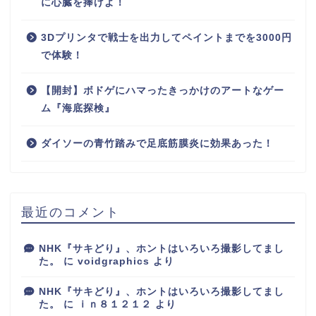
に心臓を捧げよ！
3Dプリンタで戦士を出力してペイントまでを3000円
で体験！
【開封】ボドゲにハマったきっかけのアートなゲー
ム『海底探検』
ダイソーの青竹踏みで足底筋膜炎に効果あった！
最近のコメント
NHK『サキどり』、ホントはいろいろ撮影してまし
た。
に
voidgraphics
より
NHK『サキどり』、ホントはいろいろ撮影してまし
た。
に
ｉｎ８１２１２
より