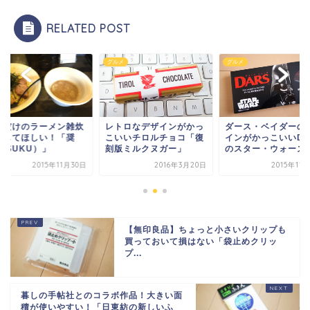
RELATED POST
メ
グルメ
グルメ
こだけのラーメン雑炊
レトロなデザインがかっ
ダース・ベイダーの
試してほしい！「奨
こいいチロルチョコ「復
インがかっこいいDA
ASUKU）」
刻版ミルクヌガー」
のスター・ウォーズコ.
2015年11月30日
2016年3月20日
2015年11
【無印良品】ちょっと小さいクリップも
買っておいて損はない「袋止めクリッ
プ...
暮しの手帖社とのコラボ作品！大きい面
積が使いやすい！「日東紡の新しいふ