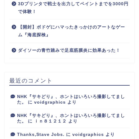
3Dプリンタで戦士を出力してペイントまでを3000円
で体験！
【開封】ボドゲにハマったきっかけのアートなゲー
ム『海底探検』
ダイソーの青竹踏みで足底筋膜炎に効果あった！
最近のコメント
NHK『サキどり』、ホントはいろいろ撮影してまし
た。
に
voidgraphics
より
NHK『サキどり』、ホントはいろいろ撮影してまし
た。
に
ｉｎ８１２１２
より
Thanks,Stave Jobs.
に
voidgraphics
より