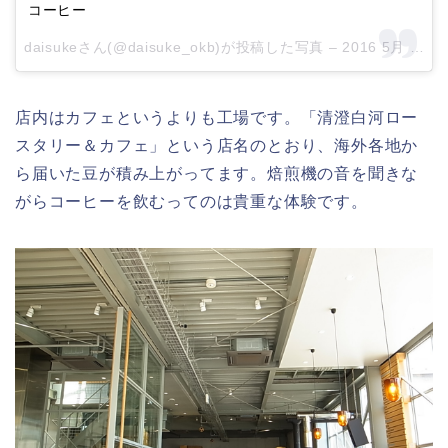
コーヒー
daisukeさん(@daisuke_okb)が投稿した写真 –
2016 5月 4 6:13午後 PDT
店内はカフェというよりも工場です。「清澄白河ロー
スタリー＆カフェ」という店名のとおり、海外各地か
ら届いた豆が積み上がってます。焙煎機の音を聞きな
がらコーヒーを飲むってのは貴重な体験です。