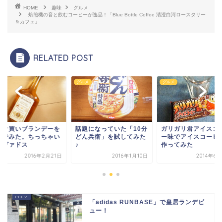
HOME
趣味
グルメ
焙煎機の音と飲むコーヒーが逸品！「Blue Bottle Coffee 清澄白河ロースタリー
＆カフェ」
RELATED POST
メ
グルメ
グルメ
ャケ買いブランデーを
話題になっていた「10分
ガリガリ君アイスコ
んでみた。ちっちゃい
どん兵衛」を試してみた
ー味でアイスコーヒ
ルヴァドス
♪
作ってみた
2016年2月21日
2016年1月10日
2014年6
「adidas RUNBASE」で皇居ランデビ
ュー！