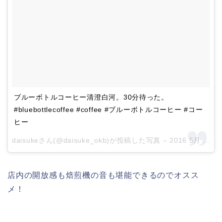
ブルーボトルコーヒー清澄白河。30分待った。
#bluebottlecoffee #coffee #ブルーボトルコーヒー #コー
ヒー
daisukeさん(@daisuke_okb)が投稿した写真 –
2016 5月 4 5:50午後 PDT
店内の開放感も焙煎機の音も堪能できるのでオスス
メ！