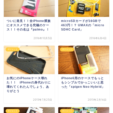
ついに発見！！全iPhone裸族
microSDカードが16GBで
にオススメできる究極のケー
463円！？ UMAXの「micro
ス！！その名は『palmo』！
SDHC Card」
2016年10月3日
2016年6月4日
ガジェット
ガジェット
お気にのiPhoneケース壊れ
iPhone6用のケースでもっと
た！！ iPhoneの身代わりに
もシンプルでかっこいいと思
壊れてくれたんでしょう、あ
った「spigen Neo Hybrid」
りがとう
2015年7月25日
2015年2月16日
ガジェット
ガジェット