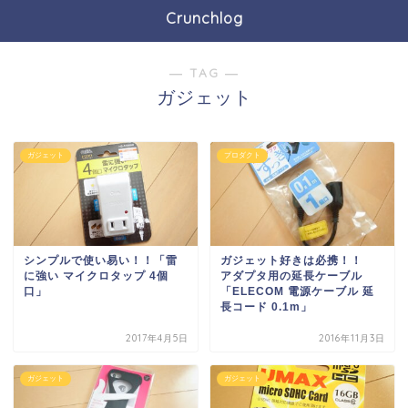
Crunchlog
― TAG ―
ガジェット
ガジェット
プロダクト
シンプルで使い易い！！「雷
ガジェット好きは必携！！
に強い マイクロタップ 4個
アダプタ用の延長ケーブル
口」
「ELECOM 電源ケーブル 延
長コード 0.1m」
2017年4月5日
2016年11月3日
ガジェット
ガジェット