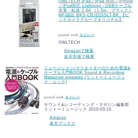
OWLTECH iPad／iPad mini／iPhone
／iPod対応 Lightning－USBケーブル
充電・転送 2.4A （1.5m・ブラック）
MFi認証 BKS-CBJD15SLT-BK 【ビ
ックカメラグループオリジナル】
posted with
カエレバ
OWLTECH
Amazonで検索
楽天市場で検索
ミュージシャン/クリエイターのための電源&
ケーブル入門BOOK Sound & Recording
Magazine presents (リットーミュージッ
ク・ムック)
posted with
ヨメレバ
サウンド&レコーディング・マガジン編集部
リットーミュージック 2010-03-15
Amazon
楽天ブックス