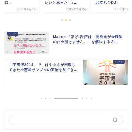
4個口」
いいと思った「s...
お立ち台DJ」
2017年4月5日
2015年2月16日
2012年12
Macの「”ほげほげ”は、開発元が未確認
のため開けません。」を解決する方...
「宇宙博2014」で、はやぶさが回収し
てきた小惑星サンプルの実物を見てき...