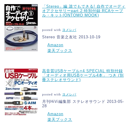
「Stereo」編 誰でもできる! 自作でオーディ
オアクセサリーpart.2:特別付録:RCAケーブ
ル・キット(ONTOMO MOOK)
posted with
ヨメレバ
Stereo 音楽之友社 2013-10-19
Amazon
楽天ブックス
高音質USBケーブル×4 SPECIAL 特別付録
「オーディオ用USBケーブル4本」 つき (別
冊ステレオサウンド)
posted with
ヨメレバ
月刊HiVi編集部 ステレオサウンド 2013-05-
28
Amazon
楽天ブックス