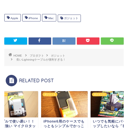
Apple
iPhone
Mac
ガジェット
HOME
プロダクト
ガジェット
長いLightningケーブルが便利すぎる！
RELATED POST
ェット
ガジェット
ガジェット
ンプルで使い易い！！
iPhone6用のケースでも
いつでも気軽にバッ
雷に強い マイクロタッ
っともシンプルでかっこ
ップしたいなら「裸