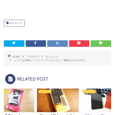
ガジェット
HOME
プロダクト
ガジェット
いつでも気軽にバックアップしたいなら「裸族のお立ち台DJ」
RELATED POST
ェット
ガジェット
ガジェット