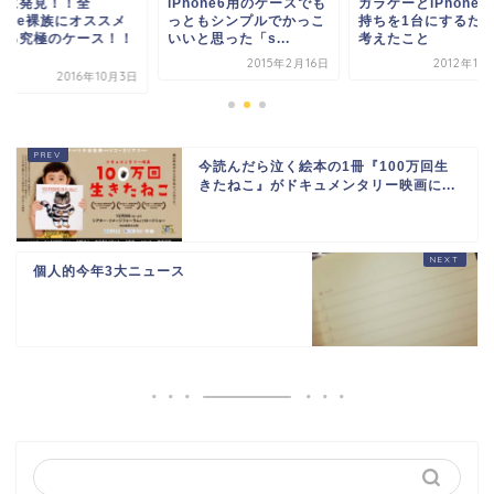
いに発見！！全
iPhone6用のケースでも
ガラケーとiPhoneの
hone裸族にオススメ
っともシンプルでかっこ
持ちを1台にするた
きる究極のケース！！
いいと思った「s...
考えたこと
.
2015年2月16日
2012年11
2016年10月3日
今読んだら泣く絵本の1冊『100万回生
きたねこ』がドキュメンタリー映画に...
個人的今年3大ニュース