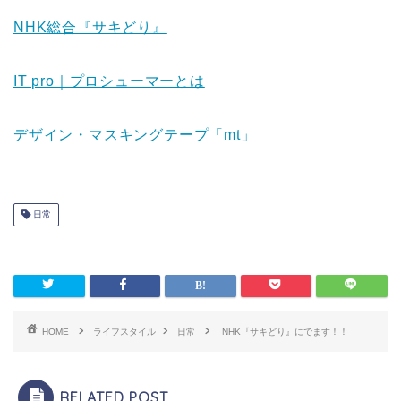
NHK総合『サキどり』
IT pro｜プロシューマーとは
デザイン・マスキングテープ「mt」
日常
HOME
ライフスタイル
日常
NHK『サキどり』にでます！！
RELATED POST