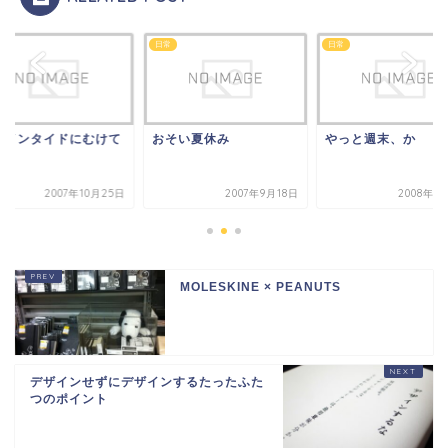
日常
日常
ザインタイドにむけて
おそい夏休み
やっと週末、か
2007年10月25日
2007年9月18日
2008年7
MOLESKINE × PEANUTS
デザインせずにデザインするたったふた
つのポイント