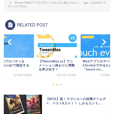
iPhoneでWebアプリをデザインするときに気をつけたい、「jpg」ではCSSスプ
ライトができない
RELATED POST
cript
JavaScript
JavaScript
SSのプロパティを
【TweenMax.js】アニ
Webアプリのデバッ
vaScriptで指定する
メーション終わりに関数
Chromeでやるため
を呼び出す！
「touch ev...
2012年11月8日
2012年12月4日
2013年2
【MTG】祝！ラヴニカへの回帰ゲームデ
ー、ベスト8入り！！ しかもエント...