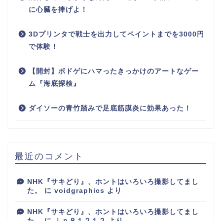
に心臓を捧げよ！
3Dプリンタで戦士を出力してペイントまでを3000円
で体験！
【開封】ボドゲにハマったきっかけのアートなゲー
ム『海底探検』
ダイソーの青竹踏みで足底筋膜炎に効果あった！
最近のコメント
NHK『サキどり』、ホントはいろいろ撮影してまし
た。
に
voidgraphics
より
NHK『サキどり』、ホントはいろいろ撮影してまし
た。
に
ｉｎ８１２１２
より