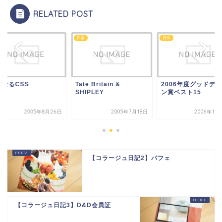
RELATED POST
日常
日常
になるCSS
Tate Britain &
2006年度グッドデ
SHIPLEY
ン賞ベスト15
2005年8月26日
2005年7月18日
2006年10
【コラージュ日記2】パフェ
【コラージュ日記3】D&D会員証