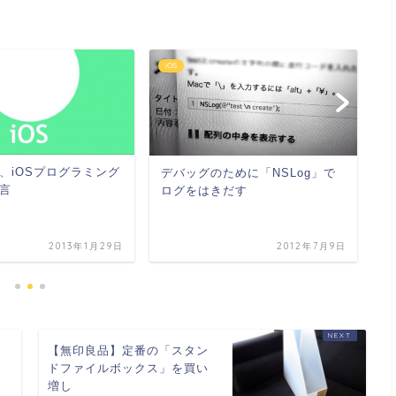
iOS
iO
O
、iOSプログラミング
定
デバッグのために「NSLog」で
言
ログをはきだす
2013年1月29日
2012年7月9日
き
【無印良品】定番の「スタン
ドファイルボックス」を買い
増し