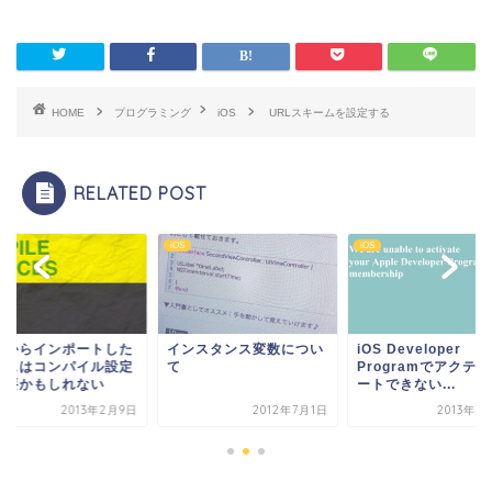
HOME
プログラミング
iOS
URLスキームを設定する
RELATED POST
iOS
iOS
部からインポートした
インスタンス変数につい
iOS Developer
ラスはコンパイル設定
て
Programでアクテ
必要かもしれない
ートできない...
2013年2月9日
2012年7月1日
2013年4