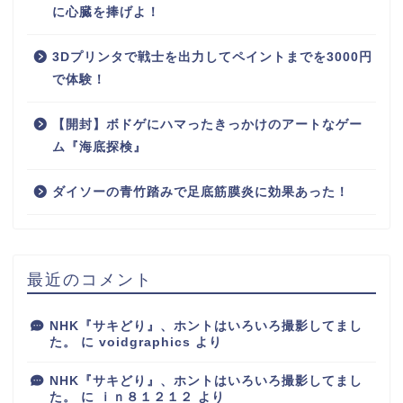
に心臓を捧げよ！
3Dプリンタで戦士を出力してペイントまでを3000円
で体験！
【開封】ボドゲにハマったきっかけのアートなゲー
ム『海底探検』
ダイソーの青竹踏みで足底筋膜炎に効果あった！
最近のコメント
NHK『サキどり』、ホントはいろいろ撮影してまし
た。
に
voidgraphics
より
NHK『サキどり』、ホントはいろいろ撮影してまし
た。
に
ｉｎ８１２１２
より