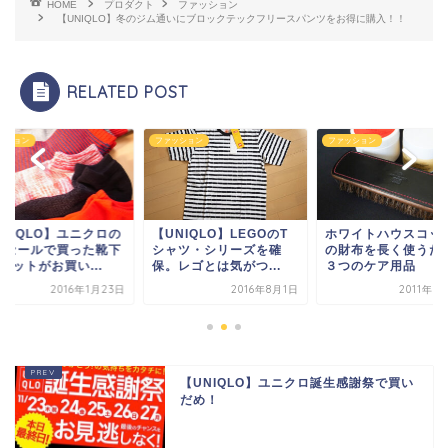
HOME
プロダクト
ファッション
【UNIQLO】冬のジム通いにブロックテックフリースパンツをお得に購入！！
RELATED POST
ッション
ファッション
ファッション
UNIQLO】ユニクロの
【UNIQLO】LEGOのT
ホワイトハウスコッ
春セールで買った靴下
シャツ・シリーズを確
の財布を長く使うた
セットがお買い...
保。レゴとは気がつ...
３つのケア用品
2016年1月23日
2016年8月1日
2011年1
【UNIQLO】ユニクロ誕生感謝祭で買い
だめ！