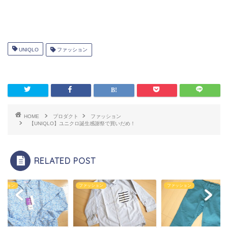
UNIQLO
ファッション
HOME
プロダクト
ファッション
【UNIQLO】ユニクロ誕生感謝祭で買いだめ！
RELATED POST
ッション
ファッション
ファッション