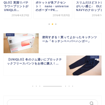
UNIQLO】英国リバテ
ポケットが良アクセン
スリムだけどストレ
のフラワープリントが
ト！ nano・universe
がいい感じ♪ OLD
！UNIQLO...
のボーダーPK...
NAVYのクロップド・.
2016年4月29日
2016年10月9日
2016年10
便利すぎる！買ってよかったキッチンツ
ール「キッチンペーパーハンガー」
【UNIQLO】冬のジム通いにブロックテ
ックフリースパンツをお得に購入！...