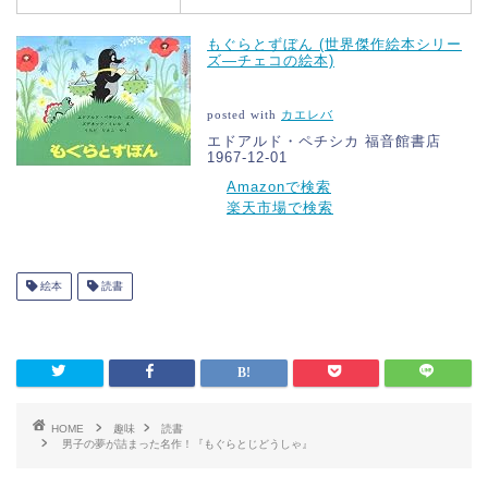
もぐらとずぼん (世界傑作絵本シリー
ズ―チェコの絵本)
posted with
カエレバ
エドアルド・ペチシカ 福音館書店
1967-12-01
Amazonで検索
楽天市場で検索
絵本
読書
HOME
趣味
読書
男子の夢が詰まった名作！『もぐらとじどうしゃ』