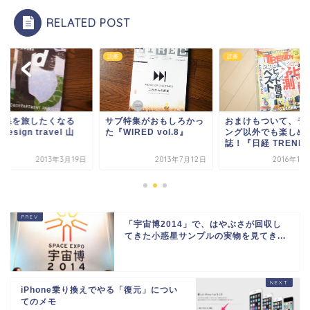
RELATED POST
読書
読書
口県を旅したくなる
サブ特集がおもしろかっ
おまけもついて、ラ
design travel 山
た『WIRED vol.8』
ング以外でも楽しめ
』
誌！『日経 TREND..
2013年3月19日
2013年7月12日
2016年11
「宇宙博2014」で、はやぶさが回収し
てきた小惑星サンプルの実物を見てき...
iPhone乗り換えでやる「復元」につい
てのメモ