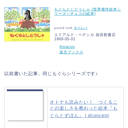
もぐらとじどうしゃ (世界傑作絵本シ
リーズ―チェコの絵本)
posted with
ヨメレバ
エドアルド・ペチシカ 福音館書店
1969-05-01
Amazon
楽天ブックス
以前書いた記事。同じもぐらシリーズです♪
オトナも読みたい！ つくるこ
との楽しさを教わった絵本『も
ぐらとずぼん』 | dconcent