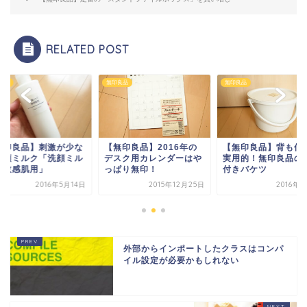
RELATED POST
良品
無印良品
無印良品
無印良品】刺激が少な
【無印良品】2016年の
【無印良品】背も低
洗顔ミルク「洗顔ミル
デスク用カレンダーはや
実用的！無印良品の
・敏感肌用」
っぱり無印！
付きバケツ
2016年5月14日
2015年12月25日
2016年
外部からインポートしたクラスはコンパ
イル設定が必要かもしれない