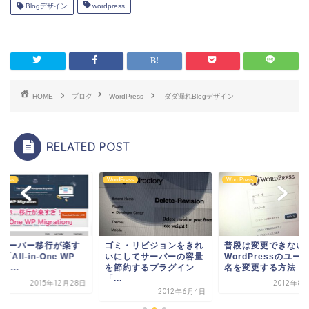
Blogデザイン
wordpress
HOME
ブログ
WordPress
ダダ漏れBlogデザイン
RELATED POST
Press
WordPress
WordPress
Pサーバー移行が楽す
ゴミ・リビジョンをきれ
普段は変更できない
「All-in-One WP
いにしてサーバーの容量
WordPressのユー
ra...
を節約するプラグイン
名を変更する方法
「...
2015年12月28日
2012年8
2012年6月4日