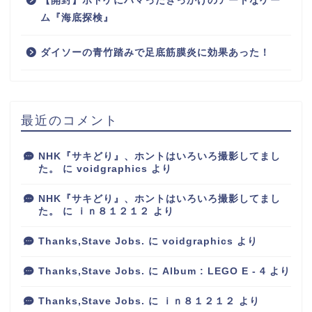
【開封】ボドゲにハマったきっかけのアートなゲー
ム『海底探検』
ダイソーの青竹踏みで足底筋膜炎に効果あった！
最近のコメント
NHK『サキどり』、ホントはいろいろ撮影してまし
た。
に
voidgraphics
より
NHK『サキどり』、ホントはいろいろ撮影してまし
た。
に
ｉｎ８１２１２
より
Thanks,Stave Jobs.
に
voidgraphics
より
Thanks,Stave Jobs.
に
Album : LEGO E - 4
より
Thanks,Stave Jobs.
に
ｉｎ８１２１２
より