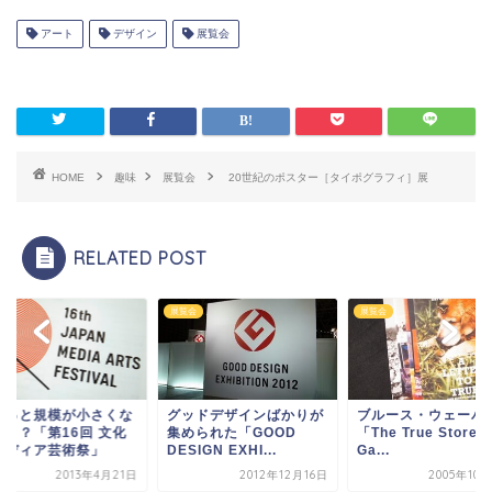
アート
デザイン
展覧会
HOME
趣味
展覧会
20世紀のポスター［タイポグラフィ］展
RELATED POST
会
展覧会
展覧会
ょっと規模が小さくな
グッドデザインばかりが
ブルース・ウェーバ
た？？「第16回 文化
集められた「GOOD
「The True Store a
メディア芸術祭」
DESIGN EXHI...
Ga...
2013年4月21日
2012年12月16日
2005年10