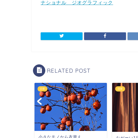
ナショナル ジオグラフィック
RELATED POST
日常
日常
小さなモノから衣替え
ながーい1