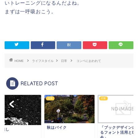
いトレーニングになるんだよね。
まずは一呼吸おこう。
HOME
ライフスタイル
日常
コンペにおわれて
RELATED POST
日常
日常
秋はバイク
「ブックデザインに
っ越し
るフォント活用とDT
今」