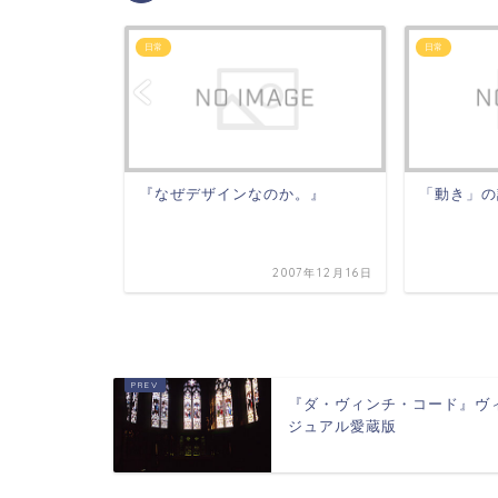
日常
日常
『なぜデザインなのか。』
「動き」の
2006年11月16日
2007年12月16日
『ダ・ヴィンチ・コード』ヴ
ジュアル愛蔵版