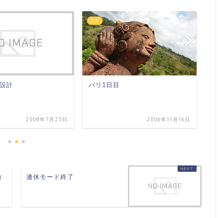
日常
日
設計
バリ1日目
『
2008年7月23日
2006年11月16日
ィ
連休モード終了