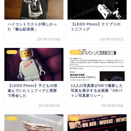
ハイコントラストが美しかっ
【LEGO Photo】クリブリの
た「篠山紀信展」
ミニフィグ
2012年12月14日
2012年10月12日
LEGO
展覧会
【LEGO Photo】子どもの頃
12人の写真家がGRで撮影した
遊んでいたミニフィグと実家
写真を展示する企画展「GRバ
で再会した
トン写真家リレー」
2012年9月11日
2012年8月25日
LEGO
写真