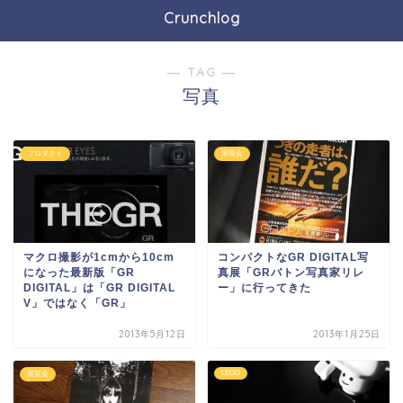
Crunchlog
― TAG ―
写真
プロダクト
展覧会
マクロ撮影が1cmから10cm
コンパクトなGR DIGITAL写
になった最新版「GR
真展「GRバトン写真家リレ
DIGITAL」は「GR DIGITAL
ー」に行ってきた
V」ではなく「GR」
2013年5月12日
2013年1月25日
LEGO
展覧会