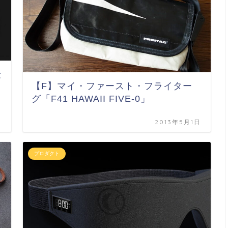
最
【F】マイ・ファースト・フライター
グ「F41 HAWAII FIVE-0」
日
2013年5月1日
プロダクト