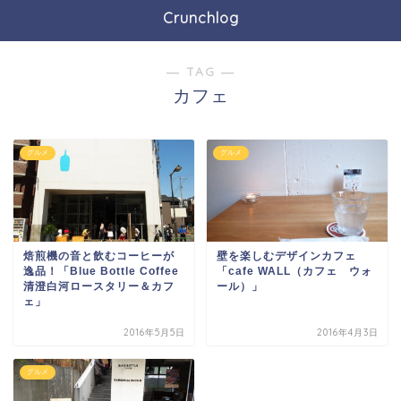
Crunchlog
― TAG ―
カフェ
グルメ
グルメ
焙煎機の音と飲むコーヒーが
壁を楽しむデザインカフェ
逸品！「Blue Bottle Coffee
「cafe WALL（カフェ ウォ
清澄白河ロースタリー＆カフ
ール）」
ェ」
2016年5月5日
2016年4月3日
グルメ